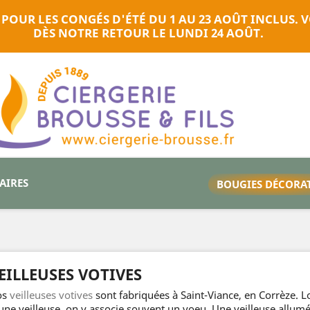
 POUR LES CONGÉS D'ÉTÉ DU 1 AU 23 AOÛT INCLUS
DÈS NOTRE RETOUR LE LUNDI 24 AOÛT.
TAIRES
BOUGIES DÉCORA
EILLEUSES VOTIVES
os
veilleuses votives
sont fabriquées à Saint-Viance, en Corrèze. L
une veilleuse, on y associe souvent un voeu. Une veilleuse allum