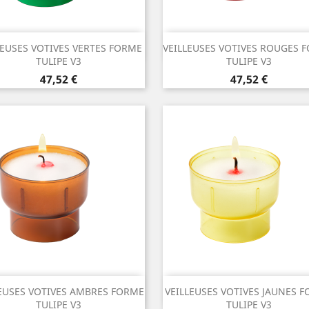
Aperçu rapide
Aperçu rapide


LEUSES VOTIVES VERTES FORME
VEILLEUSES VOTIVES ROUGES 
TULIPE V3
TULIPE V3
Prix
Prix
47,52 €
47,52 €
Aperçu rapide
Aperçu rapide


LEUSES VOTIVES AMBRES FORME
VEILLEUSES VOTIVES JAUNES 
TULIPE V3
TULIPE V3