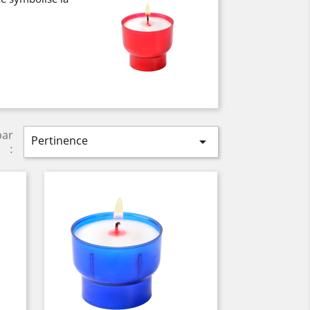
par
Pertinence

: