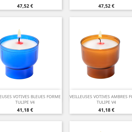
Prix
Prix
47,52 €
47,52 €
Aperçu rapide
Aperçu rapide


LEUSES VOTIVES BLEUES FORME
VEILLEUSES VOTIVES AMBRES 
TULIPE V4
TULIPE V4
Prix
Prix
41,18 €
41,18 €