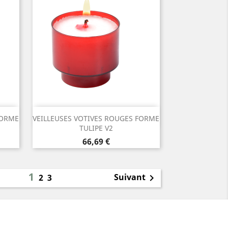
Aperçu rapide

FORME
VEILLEUSES VOTIVES ROUGES FORME
TULIPE V2
Prix
66,69 €
1
Suivant
2
3
