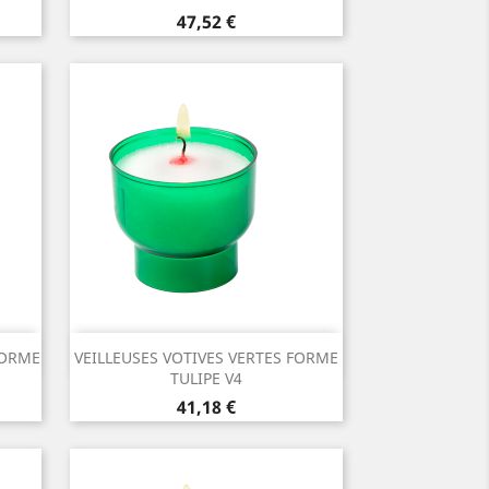
Prix
47,52 €
Aperçu rapide

FORME
VEILLEUSES VOTIVES VERTES FORME
TULIPE V4
Prix
41,18 €