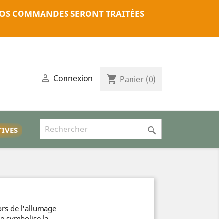
. VOS COMMANDES SERONT TRAITÉES

Connexion
shopping_cart
Panier
(0)

TIVES
ors de l'allumage
ée symbolise la