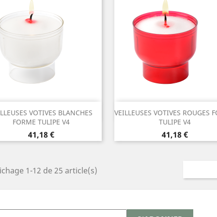
Aperçu rapide
Aperçu rapide


ILLEUSES VOTIVES BLANCHES
VEILLEUSES VOTIVES ROUGES 
FORME TULIPE V4
TULIPE V4
Prix
Prix
41,18 €
41,18 €
ichage 1-12 de 25 article(s)