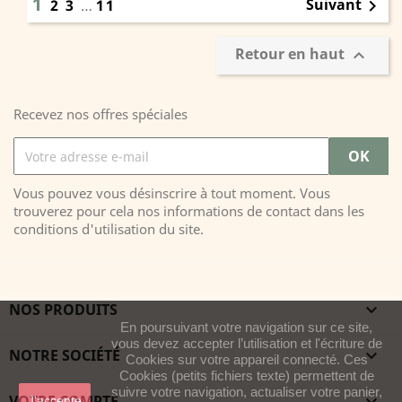
1
Suivant
2
3
…
11

Retour en haut

Recevez nos offres spéciales
Vous pouvez vous désinscrire à tout moment. Vous
trouverez pour cela nos informations de contact dans les
conditions d'utilisation du site.
NOS PRODUITS

En poursuivant votre navigation sur ce site,
vous devez accepter l’utilisation et l'écriture de
NOTRE SOCIÉTÉ

Cookies sur votre appareil connecté. Ces
Cookies (petits fichiers texte) permettent de
suivre votre navigation, actualiser votre panier,
VOTRE COMPTE
J'accepte