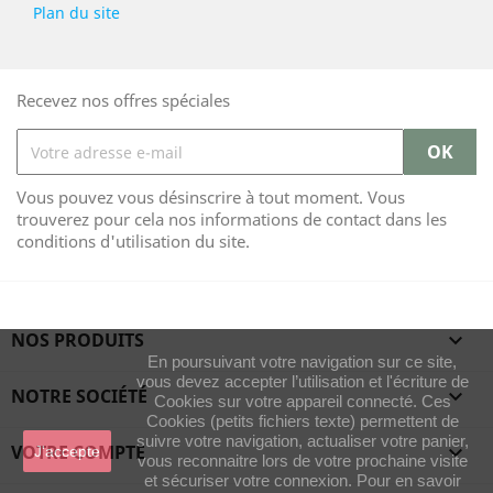
Plan du site
Recevez nos offres spéciales
Vous pouvez vous désinscrire à tout moment. Vous
trouverez pour cela nos informations de contact dans les
conditions d'utilisation du site.
NOS PRODUITS

En poursuivant votre navigation sur ce site,
vous devez accepter l’utilisation et l'écriture de
NOTRE SOCIÉTÉ

Cookies sur votre appareil connecté. Ces
Cookies (petits fichiers texte) permettent de
suivre votre navigation, actualiser votre panier,
VOTRE COMPTE

J'accepte
vous reconnaitre lors de votre prochaine visite
et sécuriser votre connexion. Pour en savoir