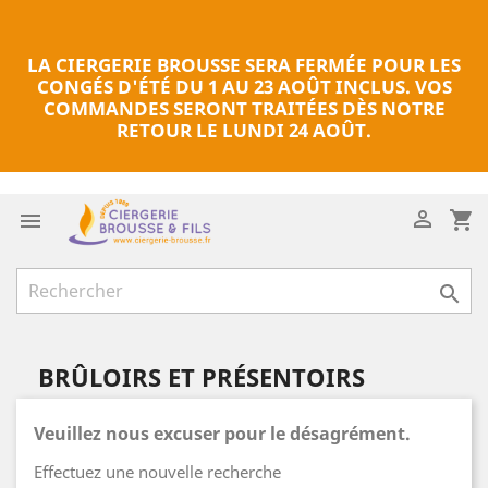
LA CIERGERIE BROUSSE SERA FERMÉE POUR LES
CONGÉS D'ÉTÉ DU 1 AU 23 AOÛT INCLUS. VOS
COMMANDES SERONT TRAITÉES DÈS NOTRE
RETOUR LE LUNDI 24 AOÛT.

shopping_cart


BRÛLOIRS ET PRÉSENTOIRS
Veuillez nous excuser pour le désagrément.
Effectuez une nouvelle recherche