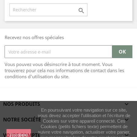

Recevez nos offres spéciales
Vous pouvez vous désinscrire à tout moment. Vous
trouverez pour cela nos informations de contact dans les
conditions d'utilisation du site.
NOS PRODUITS

En poursuivant votre navigation sur ce site,
vous devez accepter l’utilisation et l'écriture de
NOTRE SOCIÉTÉ

Cookies sur votre appareil connecté. Ces
Cookies (petits fichiers texte) permettent de
suivre votre navigation, actualiser votre panier,
VOTRE COMPTE

J'accepte