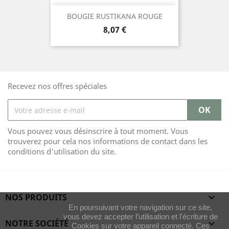
BOUGIE RUSTIKANA ROUGE
Prix
8,07 €
Recevez nos offres spéciales
Vous pouvez vous désinscrire à tout moment. Vous
trouverez pour cela nos informations de contact dans les
conditions d'utilisation du site.
NOS PRODUITS

En poursuivant votre navigation sur ce site,
vous devez accepter l’utilisation et l'écriture de
NOTRE SOCIÉTÉ

Cookies sur votre appareil connecté. Ces