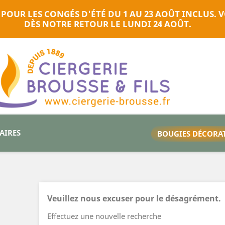
 POUR LES CONGÉS D'ÉTÉ DU 1 AU 23 AOÛT INCLUS
DÈS NOTRE RETOUR LE LUNDI 24 AOÛT.
TAIRES
BOUGIES DÉCORA
Veuillez nous excuser pour le désagrément.
Effectuez une nouvelle recherche