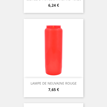
Prix
6,24 €
LAMPE DE NEUVAINE ROUGE
Prix
7,65 €