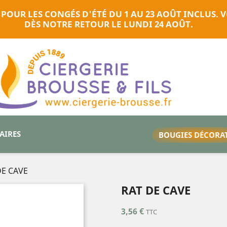
 POUR LES CONGÉS D'ÉTÉ DU 1 AU 23 AOÛT INCLUS
DÈS NOTRE RETOUR LE LUNDI 24 AOÛT.
TAIRES
BOUGIES DÉCORA
DE CAVE
RAT DE CAVE
3,56 €
TTC