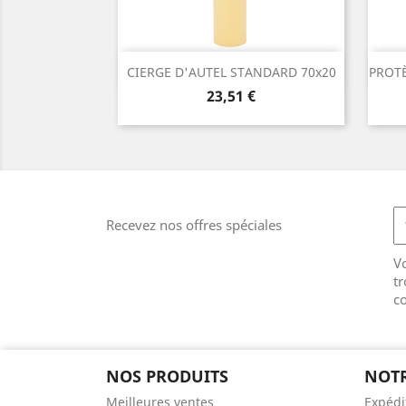
Aperçu rapide

CIERGE D'AUTEL STANDARD 70x20
PROT
Prix
23,51 €
Recevez nos offres spéciales
V
tr
co
NOS PRODUITS
NOTR
Meilleures ventes
Expédi