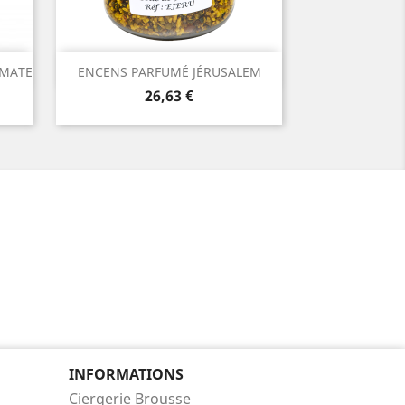
Aperçu rapide

OMATE
ENCENS PARFUMÉ JÉRUSALEM
Prix
26,63 €
INFORMATIONS
Ciergerie Brousse