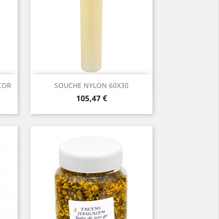
Aperçu rapide

COR
SOUCHE NYLON 60X30
Prix
105,47 €