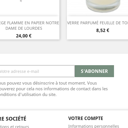
Aperçu rapide
Aperçu rapide


ÈGE FLAMME EN PAPIER NOTRE
VERRE PARFUMÉ FEUILLE DE T
DAME DE LOURDES
Prix
8,52 €
Prix
24,00 €
ous pouvez vous désinscrire à tout moment. Vous
ouverez pour cela nos informations de contact dans les
nditions d'utilisation du site.
E SOCIÉTÉ
VOTRE COMPTE
Informations personnelles
tions et retours