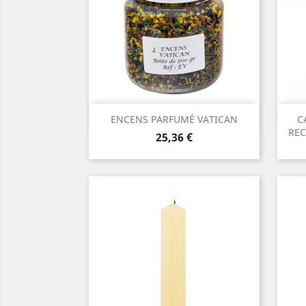
Aperçu rapide

ENCENS PARFUMÉ VATICAN
C
REC
Prix
25,36 €