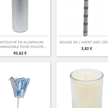
Aperçu rapide
Aperçu rapide


ARTOUCHE EN ALUMINIUM
BOUGIE DE L'AVENT AVEC DÉ
HARGEABLE POUR SOUCHE...
Prix
3,82 €
Prix
92,62 €