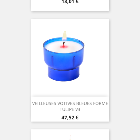
Prix
18,01 €
VEILLEUSES VOTIVES BLEUES FORME
TULIPE V3
Prix
47,52 €