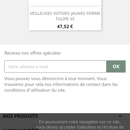
VEILLEUSES VOTIVES JAUNES FORME
TULIPE V3
Prix
47,52 €
Recevez nos offres spéciales
Vous pouvez vous désinscrire à tout moment. Vous
trouverez pour cela nos informations de contact dans les
conditions d'utilisation du site.
NOS PRODUITS

En poursuivant votre navigation sur ce site,
vous devez accepter l’utilisation et l'écriture de