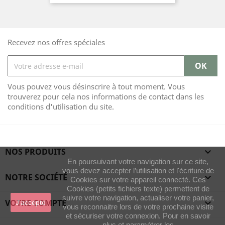
Recevez nos offres spéciales
Vous pouvez vous désinscrire à tout moment. Vous
trouverez pour cela nos informations de contact dans les
conditions d'utilisation du site.
NOS PRODUITS

En poursuivant votre navigation sur ce site,
vous devez accepter l’utilisation et l'écriture de
NOTRE SOCIÉTÉ

Cookies sur votre appareil connecté. Ces
Cookies (petits fichiers texte) permettent de
suivre votre navigation, actualiser votre panier,
VOTRE COMPTE

J'accepte
vous reconnaitre lors de votre prochaine visite
et sécuriser votre connexion. Pour en savoir
plus et paramétrer les