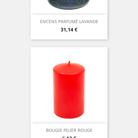
ENCENS PARFUMÉ LAVANDE
Prix
31,14 €
BOUGIE PILIER ROUGE