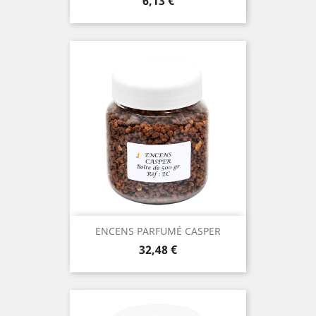
Prix
6,13 €
ENCENS PARFUMÉ CASPER
Prix
32,48 €