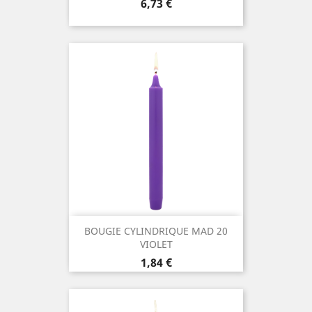
Prix
6,73 €
BOUGIE CYLINDRIQUE MAD 20
VIOLET
Prix
1,84 €