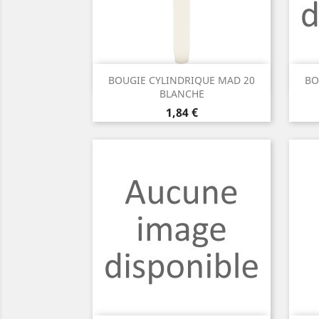
Aperçu rapide

BOUGIE CYLINDRIQUE MAD 20
BO
BLANCHE
Prix
1,84 €