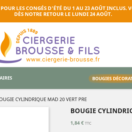
 POUR LES CONGÉS D'ÉTÉ DU 1 AU 23 AOÛT INCLUS
DÈS NOTRE RETOUR LE LUNDI 24 AOÛT.
TAIRES
BOUGIES DÉCORA
OUGIE CYLINDRIQUE MAD 20 VERT PRE
BOUGIE CYLINDRIQ
1,84 €
TTC