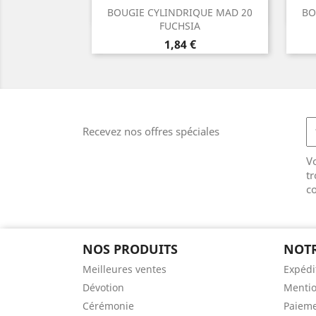
Aperçu rapide

BOUGIE CYLINDRIQUE MAD 20
BO
FUCHSIA
Prix
1,84 €
Recevez nos offres spéciales
V
tr
co
NOS PRODUITS
NOTR
Meilleures ventes
Expédi
Dévotion
Mentio
Cérémonie
Paieme