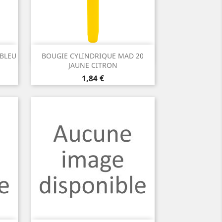
Aperçu rapide

 BLEU
BOUGIE CYLINDRIQUE MAD 20
JAUNE CITRON
Prix
1,84 €