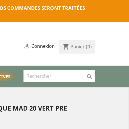
. VOS COMMANDES SERONT TRAITÉES

Connexion
shopping_cart
Panier
(0)

TIVES
UE MAD 20 VERT PRE