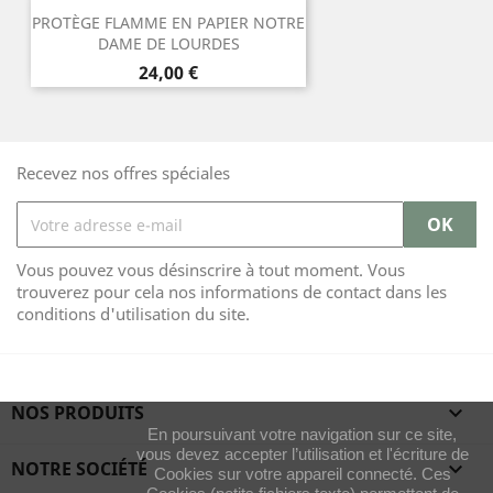
PROTÈGE FLAMME EN PAPIER NOTRE
DAME DE LOURDES
Prix
24,00 €
Recevez nos offres spéciales
Vous pouvez vous désinscrire à tout moment. Vous
trouverez pour cela nos informations de contact dans les
conditions d'utilisation du site.
NOS PRODUITS

En poursuivant votre navigation sur ce site,
vous devez accepter l’utilisation et l'écriture de
NOTRE SOCIÉTÉ

Cookies sur votre appareil connecté. Ces