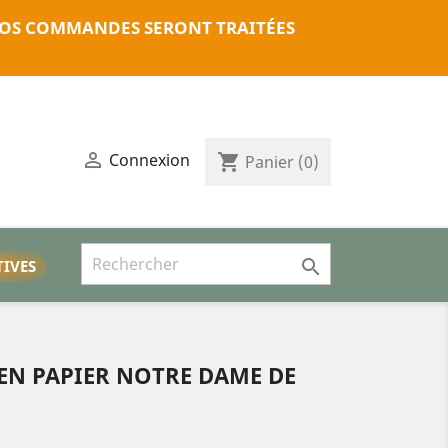
. VOS COMMANDES SERONT TRAITÉES

Connexion
shopping_cart
Panier
(0)

TIVES
EN PAPIER NOTRE DAME DE