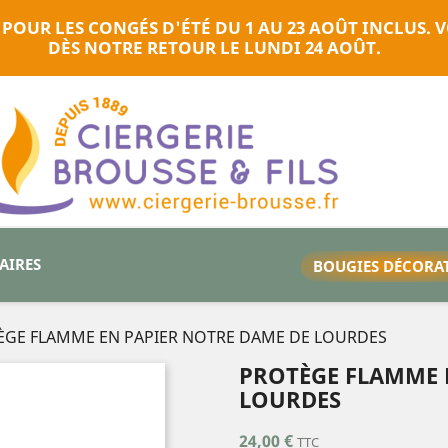
 POUR LES CONGÉS D'ÉTÉ DU 1 AU 23 AOÛT INCLUS
DÈS NOTRE RETOUR LE LUNDI 24 AOÛT.
TAIRES
BOUGIES DÉCORA
ÈGE FLAMME EN PAPIER NOTRE DAME DE LOURDES
PROTÈGE FLAMME 
LOURDES
24,00 €
TTC