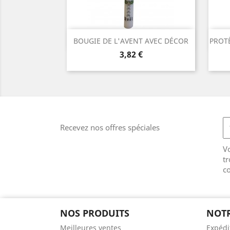
Aperçu rapide

BOUGIE DE L'AVENT AVEC DÉCOR
PROT
Prix
3,82 €
Recevez nos offres spéciales
V
tr
co
NOS PRODUITS
NOTR
Meilleures ventes
Expédi