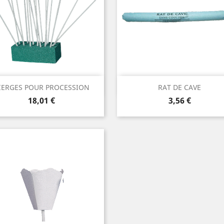
Aperçu rapide
Aperçu rapide


IERGES POUR PROCESSION
RAT DE CAVE
Prix
Prix
18,01 €
3,56 €