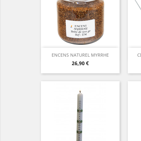
Aperçu rapide

ENCENS NATUREL MYRRHE
C
Prix
26,90 €