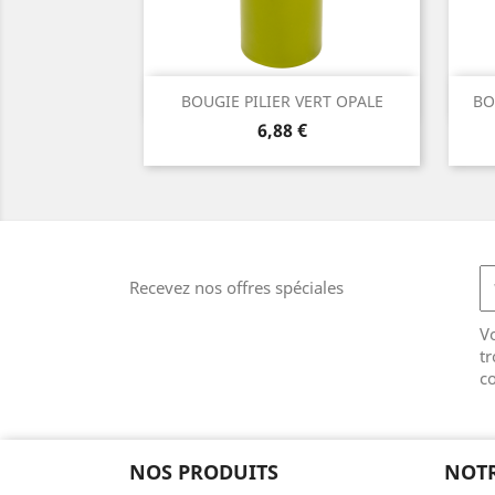
Aperçu rapide

BOUGIE PILIER VERT OPALE
BO
Prix
6,88 €
Recevez nos offres spéciales
V
tr
co
NOS PRODUITS
NOTR