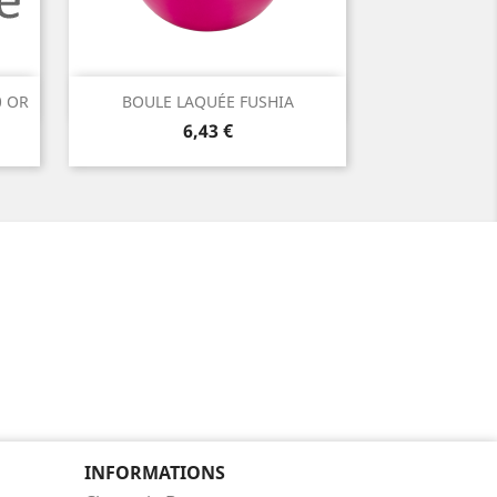
Aperçu rapide

0 OR
BOULE LAQUÉE FUSHIA
Prix
6,43 €
INFORMATIONS