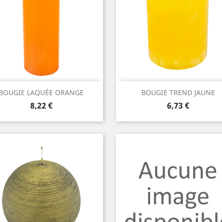
Aperçu rapide
Aperçu rapide


BOUGIE LAQUÉE ORANGE
BOUGIE TREND JAUNE
Prix
Prix
8,22 €
6,73 €