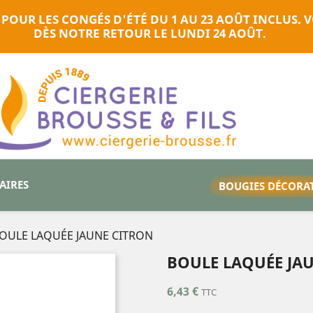
 POUR LES CONGÉS D'ÉTÉ DU 1 AU 23 AOÛT INCLUS
DÈS NOTRE RETOUR LE LUNDI 24 AOÛT.
TAIRES
BOUGIES DÉCORA
OULE LAQUÉE JAUNE CITRON
BOULE LAQUÉE JA
6,43 €
TTC