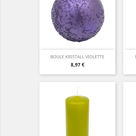
Aperçu rapide

BOULE KRISTALL VIOLETTE
Prix
8,97 €