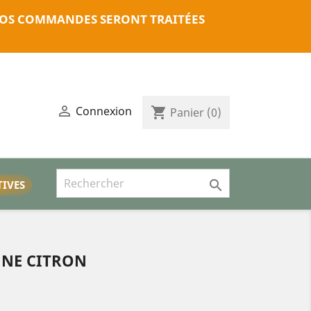
. VOS COMMANDES SERONT TRAITÉES

Connexion
shopping_cart
Panier
(0)

TIVES
UNE CITRON