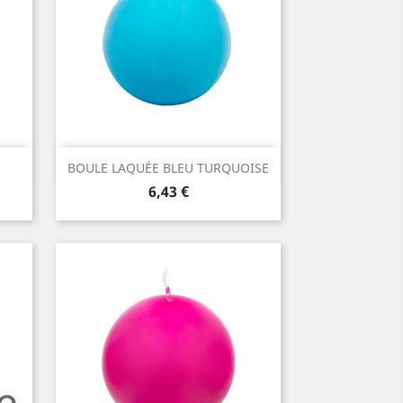
Aperçu rapide

BOULE LAQUÉE BLEU TURQUOISE
Prix
6,43 €