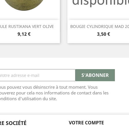
Aperçu rapide
Aperçu rapide


ULE RUSTIKANA VERT OLIVE
BOUGIE CYLINDRIQUE MAD 2
Prix
Prix
9,12 €
3,50 €
ous pouvez vous désinscrire à tout moment. Vous
ouverez pour cela nos informations de contact dans les
nditions d'utilisation du site.
E SOCIÉTÉ
VOTRE COMPTE